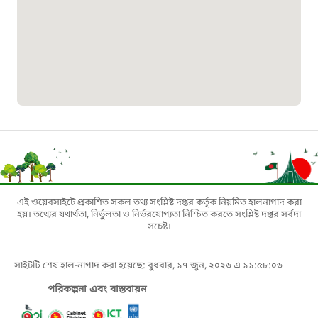
১৬১৩৫
প্রবাসী কল সেন্টার
১৬৫৭৫
ই-জিপি ইমার্জেন্সি হটলাইন
১০০
বাংলাদেশ টেলিযোগাযোগ সেবা সংক্রান্ত
এই ওয়েবসাইটে প্রকাশিত সকল তথ্য সংশ্লিষ্ট দপ্তর কর্তৃক নিয়মিত হালনাগাদ করা
হয়। তথ্যের যথার্থতা, নির্ভুলতা ও নির্ভরযোগ্যতা নিশ্চিত করতে সংশ্লিষ্ট দপ্তর সর্বদা
হটলাইন
সচেষ্ট।
১৬৯৯৯
সাইটটি শেষ হাল-নাগাদ করা হয়েছে: বুধবার, ১৭ জুন, ২০২৬ এ ১১:৫৮:০৬
পরিকল্পনা এবং বাস্তবায়ন
বিদ্যুৎ বিভাগ সেবা সংক্রান্ত হটলাইন