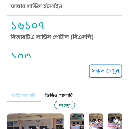
ফায়ার সার্ভিস হটলাইন
১৬১০৭
বিআরটিএ সার্ভিস পোর্টাল (বিএসপি)
১০৩
সুপ্রীম কোর্ট হেল্পলাইন
সকল দেখুন
১০৯
ফটো গ্যালারি
ভিডিও গ্যালারি
নারী ও শিশু নির্যাতন প্রতিরোধ
সব দেখুন
১০৬