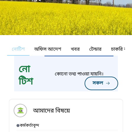
নোটিশ
অফিস আদেশ
খবর
টেন্ডার
চাকরি কর্ন
নো
কোনো তথ্য পাওয়া যায়নি।
টিশ
সকল
আমাদের বিষয়ে
কর্মকর্তাবৃন্দ